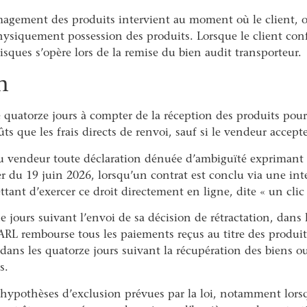
agement des produits intervient au moment où le client, ou
ysiquement possession des produits. Lorsque le client confi
risques s’opère lors de la remise du bien audit transporteur.
n
quatorze jours à compter de la réception des produits pour e
ts que les frais directs de renvoi, sauf si le vendeur accep
 au vendeur toute déclaration dénuée d’ambiguïté exprimant sa
 du 19 juin 2026, lorsqu’un contrat est conclu via une inter
nt d’exercer ce droit directement en ligne, dite « un clic p
e jours suivant l’envoi de sa décision de rétractation, dans 
L rembourse tous les paiements reçus au titre des produits 
 dans les quatorze jours suivant la récupération des biens o
s.
x hypothèses d’exclusion prévues par la loi, notamment lorsq