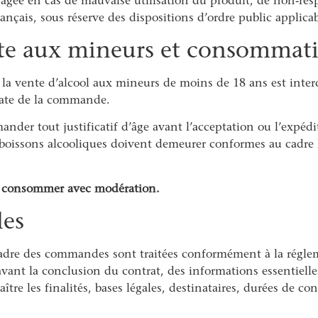
agée en cas de mauvaise utilisation du produit, de non-resp
ançais, sous réserve des dispositions d’ordre public applicab
nte aux mineurs et consommat
la vente d’alcool aux mineurs de moins de 18 ans est inter
date de la commande.
ander tout justificatif d’âge avant l’acceptation ou l’expé
boissons alcooliques doivent demeurer conformes au cadre lé
 À consommer avec modération.
les
cadre des commandes sont traitées conformément à la réglem
vant la conclusion du contrat, des informations essentielles
ître les finalités, bases légales, destinataires, durées de co