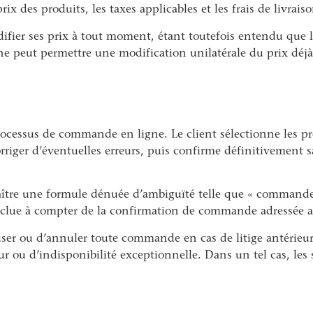
rix des produits, les taxes applicables et les frais de livrais
fier ses prix à tout moment, étant toutefois entendu que le p
eut permettre une modification unilatérale du prix déjà a
rocessus de commande en ligne. Le client sélectionne les pro
orriger d’éventuelles erreurs, puis confirme définitivemen
araître une formule dénuée d’ambiguïté telle que « command
nclue à compter de la confirmation de commande adressée au
user ou d’annuler toute commande en cas de litige antérieur
 ou d’indisponibilité exceptionnelle. Dans un tel cas, l